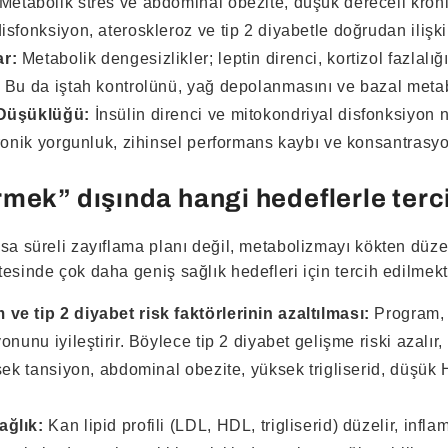
Metabolik stres ve abdominal obezite, düşük dereceli kroni
sfonksiyon, ateroskleroz ve tip 2 diyabetle doğrudan ilişkil
r:
Metabolik dengesizlikler; leptin direnci, kortizol fazlalığ
 Bu da iştah kontrolünü, yağ depolanmasını ve bazal metab
 Düşüklüğü:
İnsülin direnci ve mitokondriyal disfonksiyon 
ronik yorgunluk, zihinsel performans kaybı ve konsantrasy
rmek” dışında hangi hedeflerle terci
ısa süreli zayıflama planı değil, metabolizmayı kökten düz
esinde çok daha geniş sağlık hedefleri için tercih edilmekt
e tip 2 diyabet risk faktörlerinin azaltılması:
Program, i
onunu iyileştirir. Böylece tip 2 diyabet gelişme riski azalı
sek tansiyon, abdominal obezite, yüksek trigliserid, düşü
ağlık:
Kan lipid profili (LDL, HDL, trigliserid) düzelir, inf