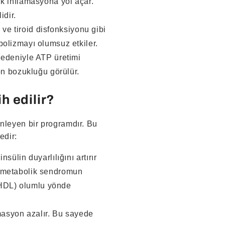
k inflamasyona yol açar.
idir.
ı ve tiroid disfonksiyonu gibi
olizmayı olumsuz etkiler.
nedeniyle ATP üretimi
on bozukluğu görülür.
h edilir?
enleyen bir programdır. Bu
edir:
nsülin duyarlılığını artırır
r, metabolik sendromun
k HDL) olumlu yönde
lamasyon azalır. Bu sayede