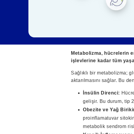
Metabolizma, hücrelerin en
işlevlerine kadar tüm yaş
Sağlıklı bir metabolizma; g
aktarılmasını sağlar. Bu de
İnsülin Direnci:
Hücrel
gelişir. Bu durum, tip
Obezite ve Yağ Biriki
proinflamatuvar sitokin
metabolik sendrom riski