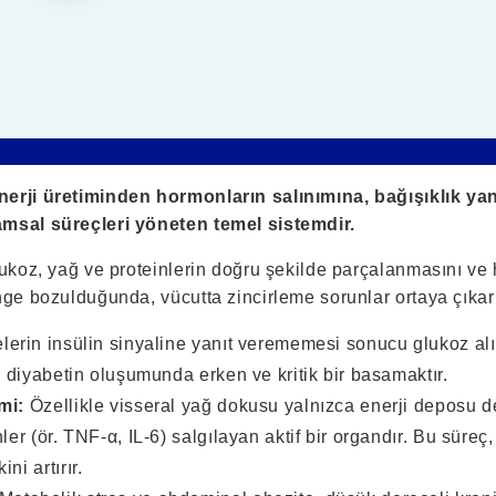
erji üretiminden hormonların salınımına, bağışıklık yan
amsal süreçleri yöneten temel sistemdir.
lukoz, yağ ve proteinlerin doğru şekilde parçalanmasını ve 
nge bozulduğunda, vücutta zincirleme sorunlar ortaya çıkar
erin insülin sinyaline yanıt verememesi sonucu glukoz alı
 2 diyabetin oluşumunda erken ve kritik bir basamaktır.
mi:
Özellikle visseral yağ dokusu yalnızca enerji deposu 
ler (ör. TNF-α, IL-6) salgılayan aktif bir organdır. Bu süreç,
ni artırır.