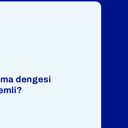
zma dengesi
emli?