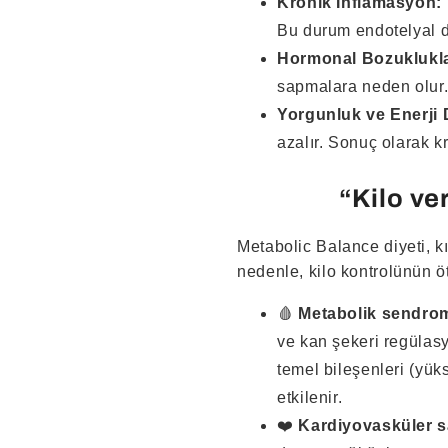
Kronik İnflamasyon:
Bu durum endotelyal di
Hormonal Bozuklukla
sapmalara neden olur.
Yorgunluk ve Enerji
azalır. Sonuç olarak k
“Kilo ve
Metabolic Balance diyeti, k
nedenle, kilo kontrolünün öt
🩸
Metabolik sendrom v
ve kan şekeri regülasy
temel bileşenleri (yük
etkilenir.
❤️
Kardiyovasküler s